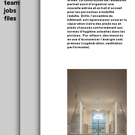
team
permet aussi d’organiser une
nouvelle entrée et un hall d'accueil
jobs
pour les personnes à mobilité
réduite. Enfin, l’ensemble du
files
bâtiment est repensé pour assurer la
séparation claire des pieds nus et
pieds chaussés conformément aux
normes d’hygiène actuelles dans les
piscines. Par ailleurs, des mesures
en vue d'économiser l'énergie sont
prévues (cogénération, ventilation
performante).