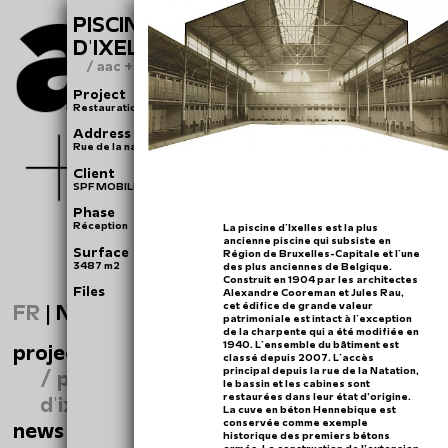
PISCINE COMMUNALE
D'IXELLES
/ aac + heritage
Project
Restauration de la piscine communale d'Ixelles
Address
Rue de la natation 10 - 1050 Bruxelles
Client
SPF MOBILITÉ & TRANSPORT BELIRIS
Phase
Réception
La piscine d'Ixelles est la plus
ancienne piscine qui subsiste en
Surface
Région de Bruxelles-Capitale et l'une
3487 m2
des plus anciennes de Belgique.
Construit en 1904 par les architectes
Files
Alexandre Cooreman et Jules Rau,
cet édifice de grande valeur
FR
|
NL
patrimoniale est intact à l'exception
de la charpente qui a été modifiée en
1940. L'ensemble du bâtiment est
projects
classé depuis 2007. L'accès
principal depuis la rue de la Natation,
/ piscine communale
le bassin et les cabines sont
restaurées dans leur état d’origine.
d'ixelles
La cuve en béton Hennebique est
conservée comme exemple
news
historique des premiers bétons
armés. La construction de l’extension